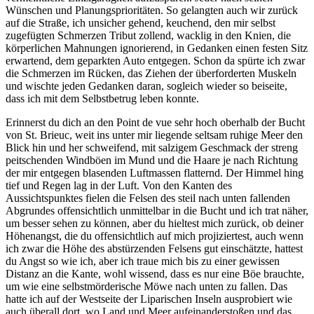
Wünschen und Planungsprioritäten. So gelangten auch wir zurück
auf die Straße, ich unsicher gehend, keuchend, den mir selbst
zugefügten Schmerzen Tribut zollend, wacklig in den Knien, die
körperlichen Mahnungen ignorierend, in Gedanken einen festen Sitz
erwartend, dem geparkten Auto entgegen. Schon da spürte ich zwar
die Schmerzen im Rücken, das Ziehen der überforderten Muskeln
und wischte jeden Gedanken daran, sogleich wieder so beiseite,
dass ich mit dem Selbstbetrug leben konnte.
Erinnerst du dich an den Point de vue sehr hoch oberhalb der Bucht
von St. Brieuc, weit ins unter mir liegende seltsam ruhige Meer den
Blick hin und her schweifend, mit salzigem Geschmack der streng
peitschenden Windböen im Mund und die Haare je nach Richtung
der mir entgegen blasenden Luftmassen flatternd. Der Himmel hing
tief und Regen lag in der Luft. Von den Kanten des
Aussichtspunktes fielen die Felsen des steil nach unten fallenden
Abgrundes offensichtlich unmittelbar in die Bucht und ich trat näher,
um besser sehen zu können, aber du hieltest mich zurück, ob deiner
Höhenangst, die du offensichtlich auf mich projiziertest, auch wenn
ich zwar die Höhe des abstürzenden Felsens gut einschätzte, hattest
du Angst so wie ich, aber ich traue mich bis zu einer gewissen
Distanz an die Kante, wohl wissend, dass es nur eine Böe brauchte,
um wie eine selbstmörderische Möwe nach unten zu fallen. Das
hatte ich auf der Westseite der Liparischen Inseln ausprobiert wie
auch überall dort, wo Land und Meer aufeinanderstoßen und das