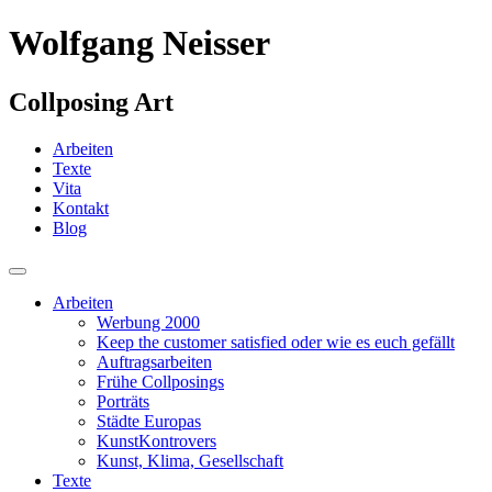
Wolfgang Neisser
Collposing Art
Arbeiten
Texte
Vita
Kontakt
Blog
Arbeiten
Werbung 2000
Keep the customer satisfied oder wie es euch gefällt
Auftragsarbeiten
Frühe Collposings
Porträts
Städte Europas
KunstKontrovers
Kunst, Klima, Gesellschaft
Texte