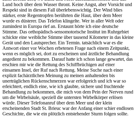
Land hoch über dem Wasser thront. Keine Angst, aber Vorsicht und
Respekt sind in diesem Fall überlebenswichtig. Der Wind blies
stärker, erste Regentropfen berührten die Haut, über dem Meer
wurde es düsterer. Das Telefon klingelte. Wer in aller Welt oder
zumindest in Europa rief an. Erstaunt hörte ich eine deutsche
Stimme. Das orthopädisch-sensomotorische Institut im Ruhrgebiet
schickte eine weibliche Stimme über tausend Kilometer in das kleine
Gerät und den Lautsprecher. Ein Termin. tatsächlich war es die
Antwort einer vor Wochen erbetenen Frage nach einem Zeitpunkt,
wenn es möglich sei, dort zu erscheinen und ärztliche Behandlung
angedient zu bekommen. Darauf hatte ich schon lange gewartet, das
erschien mir wie die Rettung des Schiffbrüchigen auf einer
einsamen Insel, der Ruf nach Rettung. Meine Suche nach einer
explizit fachärztlichen Meinung zu meinen anhaltenden bis
unerträglichen Rückenschmerzen war erfolgreich und ich war so
erleichtert, endlich eine, wie ich glaubte, sichere und fruchtende
Behandlung zu bekommen, die mich von dem Pein der Nerven rund
um die Wirbelsäule, speziell die untersten Wirbelkörper erlösen
würde. Dieser Telefonanruf über dem Meer und der klein
erscheinenden Stadt St. Brieuc war der Anfang einer schier endlosen
Geschichte, die wie ein plötzlich entstehender Sturm folgen sollte.