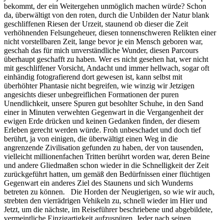
bekommt, der ein Weitergehen unmöglich machen würde? Schon
da, überwältigt von den roten, durch die Unbilden der Natur blank
geschliffenen Riesen der Urzeit, staunend ob dieser die Zeit
verhöhnenden Felsungeheuer, diesen tonnenschweren Relikten einer
nicht vorstellbaren Zeit, lange bevor je ein Mensch geboren war,
geschah das für mich unverständliche Wunder, diesen Parcours
überhaupt geschafft zu haben. Wer es nicht gesehen hat, wer nicht
mit geschliffener Vorsicht, Andacht und immer hellwach, sogar oft
einhändig fotografierend dort gewesen ist, kann selbst mit
überhöhter Phantasie nicht begreifen, wie winzig wir Jetzigen
angesichts dieser unbegreiflichen Formationen der puren
Unendlichkeit, unsere Spuren gut besohlter Schuhe, in den Sand
einer in Minuten verwehten Gegenwart in die Vergangenheit der
ewigen Erde drücken und keinen Gedanken finden, der diesem
Erleben gerecht werden würde. Froh unbeschadet und doch tief
berührt, ja von einigen, die überwältigt einen Weg in die
angrenzende Zivilisation gefunden zu haben, der von tausenden,
vielleicht millionenfachen Tritten berührt worden war, deren Beine
und andere Gliedmaßen schon wieder in die Schnelligkeit der Zeit
zurückgeführt hatten, um gemäß den Bedürfnissen einer flüchtigen
Gegenwart ein anderes Ziel des Staunens und sich Wunderns
betreten zu können. Die Horden der Neugierigen, so wie wir auch,
strebten den vierrädrigen Vehikeln zu, schnell wieder im Hier und
Jetzt, um die nächste, im Reiseführer beschriebene und abgebildete,
vermeintliche Einzigartigkeit aufzuspüren. Jeder nach seinen